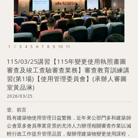
1
2
3
4
5
6
7
8
9
10
11
115/03/25講習【115年變更使用執照書圖
審查及竣工查驗審查業務】審查教育訓練講
習(第1場)【使用管理委員會】(承辦人審圖
室黃品淋)
2026/03/25
壹、前言
既有建築物使用管理日益繁雜，近年來公部門多和建築師
公會眾多會員專業背景的充沛人力辦理相關審查作業以減
輕行政工作提升管理品質，擬辦理建築物變更使用課程，