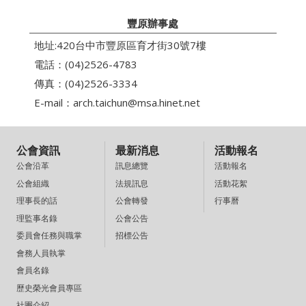
豐原辦事處
地址:420台中市豐原區育才街30號7樓
電話：(04)2526-4783
傳真：(04)2526-3334
E-mail：
arch.taichun@msa.hinet.net
公會資訊
最新消息
活動報名
訊息總覽
活動報名
公會沿革
法規訊息
活動花絮
公會組織
公會轉發
行事曆
理事長的話
公會公告
理監事名錄
招標公告
委員會任務與職掌
會務人員執掌
會員名錄
歷史榮光會員專區
社團介紹