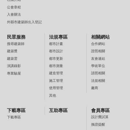
公會章程
入會辦法
外縣市建築師出入登記
民眾服務
法規專區
相關網站
都市計畫
合作網站
搜尋建築師
都市設計
證照相關
建築獎
都市更新
友會連結
建築雲
都市測量
學術單位
演講錄影
建造管理
請照相關
專業驗屋
施工管理
法規相關
使用管理
廠商
其他
下載專區
互助專區
會員專區
設計費試算
下載專區
換證提醒