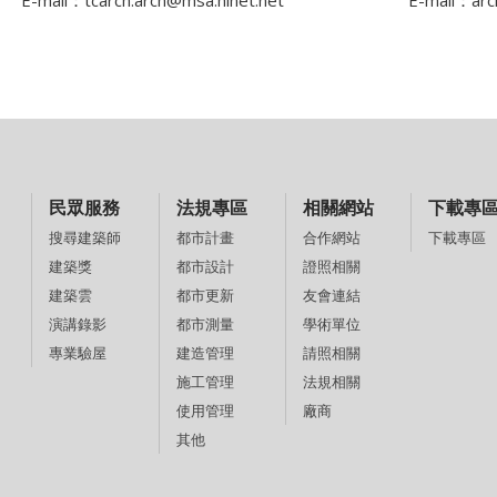
E-mail：
tcarch.arch@msa.hinet.net
E-mail：
arc
民眾服務
法規專區
相關網站
下載專
都市計畫
合作網站
下載專區
搜尋建築師
都市設計
證照相關
建築獎
都市更新
友會連結
建築雲
都市測量
學術單位
演講錄影
建造管理
請照相關
專業驗屋
施工管理
法規相關
使用管理
廠商
其他