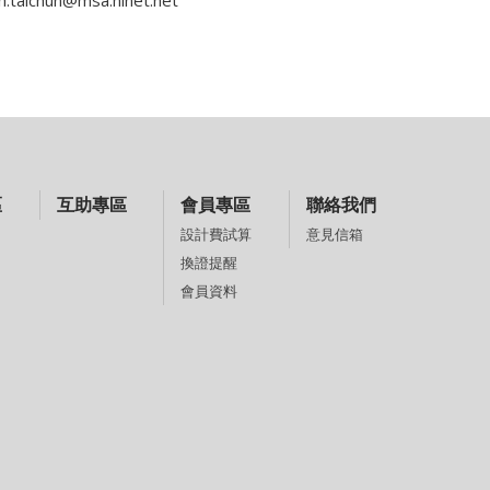
h.taichun@msa.hinet.net
區
互助專區
會員專區
聯絡我們
意見信箱
設計費試算
換證提醒
會員資料