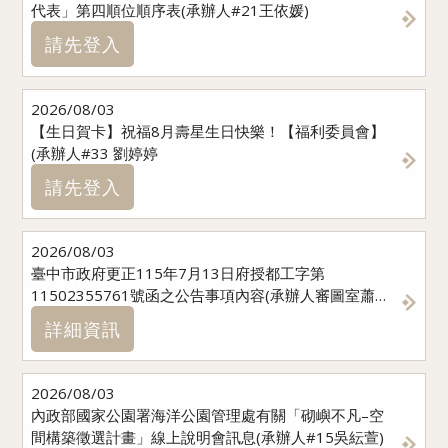
代表」第四順位順序表(承辦人#21王依媛)
請先登入
2026/08/03
【生日賀卡】祝福8月壽星生日快樂！【福利委員會】
(承辦人#33 劉婷婷
請先登入
2026/08/03
臺中市政府更正115年7月13日府授都工字第
11502355761號函之公告事項內容(承辦人審圖室蕭邑
蓁)
詳細資訊
2026/08/03
內政部國家公園署海洋公園管理處有關「砌嶼不凡–空
間構築徵選計畫」線上說明會訊息(承辦人#15吳紜萱)