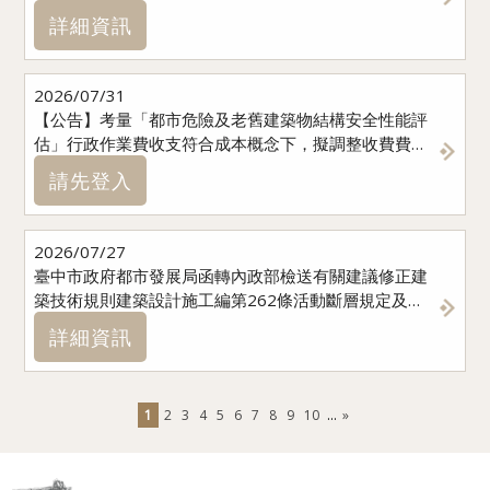
詳細資訊
2026/07/31
【公告】考量「都市危險及老舊建築物結構安全性能評
估」行政作業費收支符合成本概念下，擬調整收費費率
(承辦人#25林金涵)
請先登入
2026/07/27
臺中市政府都市發展局函轉內政部檢送有關建議修正建
築技術規則建築設計施工編第262條活動斷層規定及函
詢歷史地震規模疑義說明(承辦人審圖室蕭邑蓁)
詳細資訊
1
2
3
4
5
6
7
8
9
10
»