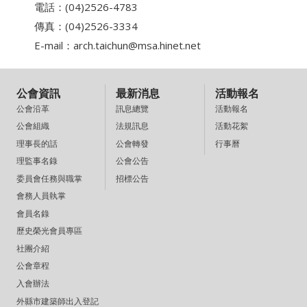
電話：(04)2526-4783
傳真：(04)2526-3334
E-mail：
arch.taichun@msa.hinet.net
公會資訊
最新消息
活動報名
訊息總覽
活動報名
公會沿革
法規訊息
活動花絮
公會組織
公會轉發
行事曆
理事長的話
公會公告
理監事名錄
招標公告
委員會任務與職掌
會務人員執掌
會員名錄
歷史榮光會員專區
社團介紹
公會章程
入會辦法
外縣市建築師出入登記