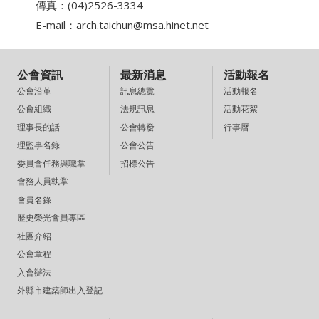
傳真：(04)2526-3334
E-mail：
arch.taichun@msa.hinet.net
公會資訊
最新消息
活動報名
訊息總覽
活動報名
公會沿革
法規訊息
活動花絮
公會組織
公會轉發
行事曆
理事長的話
公會公告
理監事名錄
招標公告
委員會任務與職掌
會務人員執掌
會員名錄
歷史榮光會員專區
社團介紹
公會章程
入會辦法
外縣市建築師出入登記