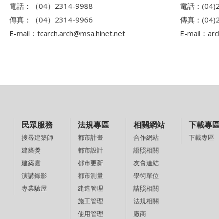
電話：（04）2314-9988
電話：(04)2
傳真：（04）2314-9966
傳真：(04)2
E-mail：
tcarch.arch@msa.hinet.net
E-mail：
arc
民眾服務
法規專區
相關網站
下載專
都市計畫
合作網站
下載專區
搜尋建築師
都市設計
證照相關
建築獎
都市更新
友會連結
建築雲
都市測量
學術單位
演講錄影
建造管理
請照相關
專業驗屋
施工管理
法規相關
使用管理
廠商