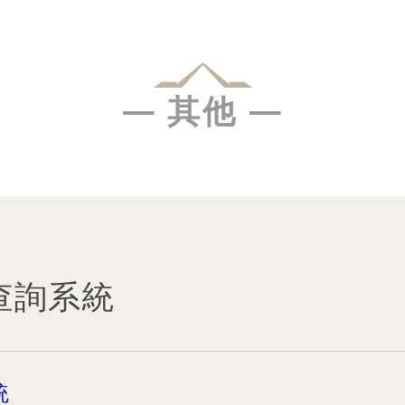
— 其他 —
查詢系統
統