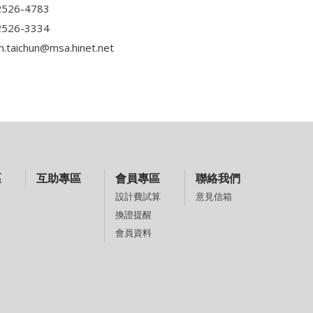
526-4783
526-3334
h.taichun@msa.hinet.net
區
互助專區
會員專區
聯絡我們
意見信箱
設計費試算
換證提醒
會員資料